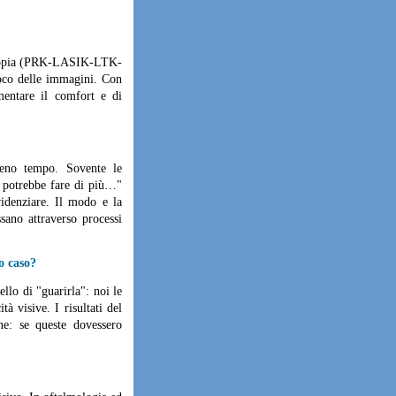
metropia (PRK-LASIK-LTK-
uoco delle immagini. Con
mentare il comfort e di
meno tempo. Sovente le
… potrebbe fare di più…"
idenziare. Il modo e la
ssano attraverso processi
o caso?
llo di "guarirla": noi le
à visive. I risultati del
ne: se queste dovessero