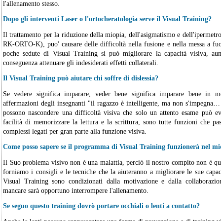
l'allenamento stesso.
Dopo gli interventi Laser o l'ortocheratologia serve il Visual Training?
Il trattamento per la riduzione della miopia, dell'asigmatismo e dell'iper
RK-ORTO-K), puo' causare delle difficoltà nella fusione e nella messa a f
poche sedute di Visual Training si può migliorare la capacità visiva, au
conseguenza attenuare gli indesiderati effetti collaterali.
Il Visual Training può aiutare chi soffre di dislessia?
Se vedere significa imparare, veder bene significa imparare bene in 
affermazioni degli insegnanti "il ragazzo è intelligente, ma non s'impegna
possono nascondere una difficoltà visiva che solo un attento esame può ev
facilità di memorizzare la lettura e la scrittura, sono tutte funzioni che pa
complessi legati per gran parte alla funzione visiva.
Come posso sapere se il programma di Visual Training funzionerà nel mi
Il Suo problema visivo non è una malattia, perciò il nostro compito non è que
forniamo i consigli e le tecniche che la aiuteranno a migliorare le sue capacit
Visual Training sono condizionati dalla motivazione e dalla collaborazio
mancare sarà opportuno interrompere l'allenamento.
Se seguo questo training dovrò portare occhiali o lenti a contatto?