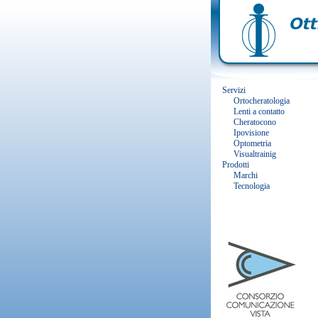
Servizi
Ortocheratologia
Lenti a contatto
Cheratocono
Ipovisione
Optometria
Visualtrainig
Prodotti
Marchi
Tecnologia