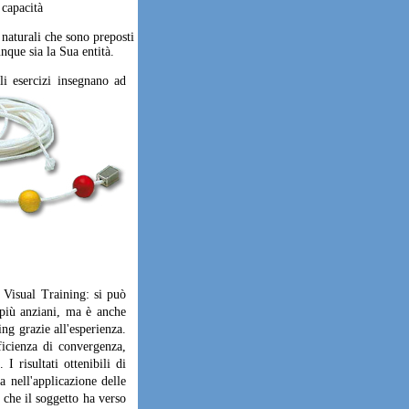
 capacità
naturali che sono preposti
unque sia la Sua entità.
i esercizi
insegnano ad
 Visual Training: si può
 più anziani, ma è anche
ng grazie all'esperienza.
fficienza di convergenza,
I risultati ottenibili di
 nell'applicazione delle
 che il soggetto ha verso