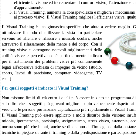
efficiente la visione ed incrementare il comfort visivo, l'attenzione e la
d'apprendimento.
Il Visual Training, aumenta la consapevolezza e migliora i meccanismi 
al processo visivo. Il Visual Training migliora l'efficienza visiva, qual
Il Visual Training è una ginnastica specifica che aiuta a vedere meglio. Gl
ottimizzare il modo di utilizzare la vista. In particolare
servono ad allenare e rilassare i muscoli oculari, anche
attraverso il rilassamento della mente e del corpo. Con il
training visivo si ottengono notevoli miglioramenti delle
abilità visive e percettive ed è particolarmente indicato
per il trattamento dei problemi visivi più comunemente
legati all'eccessiva richiesta di impegno da vicino (studio,
sports, lavori di precisione, computer, videogame, TV
ecc..).
Per quali soggetti è indicato il Visual Training?
Non esistono limiti di età entro i quali può essere iniziato un programma di
solo dire che i soggetti più giovani migliorano più velocemente rispetto ai
vero che le persone più anziane capitalizzano più rapidamente il Visual Traini
Il Visual Training può essere applicato a molti disturbi della visione: insu
miopia, ipermetropia, presbiopia, astigmatismo, stress visivo, astenopia, ecc. 
norma sono più che buoni, anche se dipendono dall'impegno e dalla costanza
tecniche impiegate durante il training e dalla predisposizione e partecipazione