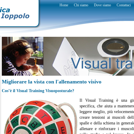
Home
Chi siamo
Dove siamo
Contattaci
Migliorare la vista con l'allenamento visivo
Cos’è il Visual Training Visuoposturale?
Il Visual Training è una gin
specifica, che aiuta a mantener
leggere meglio, più velocemente
creare tensioni ai muscoli dell
spalle e della schiena in general
allenare e rinforzare i muscoli