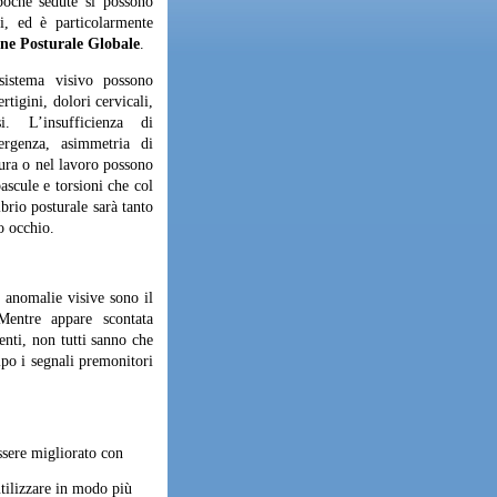
poche sedute si possono
i, ed è particolarmente
e Posturale Globale
.
sistema visivo possono
rtigini, dolori cervicali,
. L’insufficienza di
ergenza, asimmetria di
tura o nel lavoro possono
ascule e torsioni che col
brio posturale sarà tanto
o occhio.
 anomalie visive sono il
Mentre appare scontata
enti, non tutti sanno che
cipo i segnali premonitori
ssere migliorato con
tilizzare in modo più