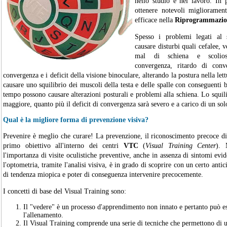
nello studio e nel lavoro. In 
ottenere notevoli migliorament
efficace nella
Riprogrammazion
Spesso i problemi legati al 
causare disturbi quali cefalee, ve
mal di schiena e scoliosi
convergenza, ritardo di conv
convergenza e i deficit della visione binoculare, alterando la postura nella let
causare uno squilibrio dei muscoli della testa e delle spalle con conseguenti b
tempo possono causare alterazioni posturali e problemi alla schiena. Lo squili
maggiore, quanto più il deficit di convergenza sarà severo e a carico di un sol
Qual è la migliore forma di prevenzione visiva?
Prevenire è meglio che curare! La prevenzione, il riconoscimento precoce di
primo obiettivo all'interno dei centri
VTC
(
Visual Training Center
). 
l'importanza di visite oculistiche preventive, anche in assenza di sintomi evid
l'optometria, tramite l'analisi visiva, è in grado di scoprire con un certo anti
di tendenza miopica e poter di conseguenza intervenire precocemente.
I concetti di base del Visual Training sono:
Il "vedere" è un processo d'apprendimento non innato e pertanto può e
l'allenamento.
Il Visual Training comprende una serie di tecniche che permettono di u