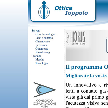
Servizi
Ortocheratologia
Lenti a contatto
Cheratocono
Ipovisione
Optometria
Visualtrainig
Prodotti
Marchi
Tecnologia
Il programma O
Migliorate la vostra
Un innovativo e riv
lenti a contatto gas
vista già dal primo 
l'acutezza visiva se