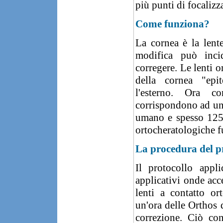
più punti di focalizz
Come funziona?
La cornea è la lent
modifica può inci
corregere. Le lenti 
della cornea "epit
l'esterno. Ora c
corrispondono ad un 
umano e spesso 125 
ortocheratologiche f
La procedura del
Il protocollo appli
applicativi onde acce
lenti a contatto ort
un'ora delle Orthos d
correzione. Ciò con