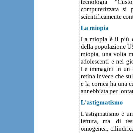
tecnologia "Cust
computerizzata si 
scientificamente cont
La miopia
La miopia è il più c
della popolazione US
miopia, una volta ma
adolescenti e nei gi
Le immagini in un 
retina invece che su
e la cornea ha una c
annebbiata per lonta
L'astigmatismo
L'astigmatismo è un
lettura, mal di te
omogenea, cilindrica