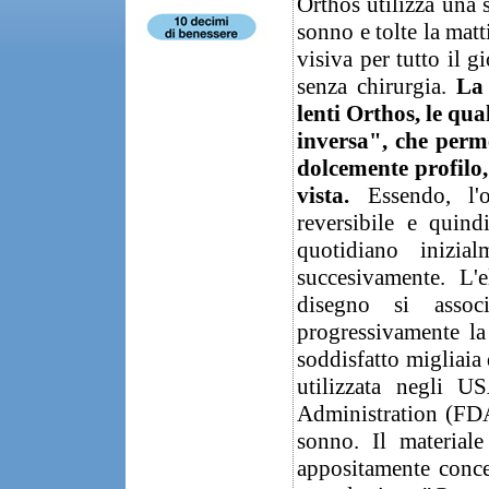
Orthos utilizza una s
sonno e tolte la mat
visiva per tutto il g
senza chirurgia.
La
lenti Orthos, le qu
inversa", che perm
dolcemente profilo,
vista.
Essendo, l'o
reversibile e quind
quotidiano inizia
succesivamente. L'e
disegno si assoc
progressivamente la
soddisfatto migliaia
utilizzata negli
Administration (FDA)
sonno. Il material
appositamente concep