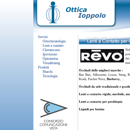
Servizi
Ortocheratologia
Lenti a contatto
Cheratocono
Nel
Ipovisione
pot
Optometria
dei
Visualtrainig
mer
Prodotti
Occhiali delle migliori marche :
Marchi
Ray Ban, Silhouette, Lozza, Sting, 
Tecnologia
Koali, Fischer Price,
Burberry
, ...
Occhiali da sole tradizionale e gradu
Lenti a contatto rigide, morbide, m
Lenti a contatto per presbiopia
Liquidi per lentine